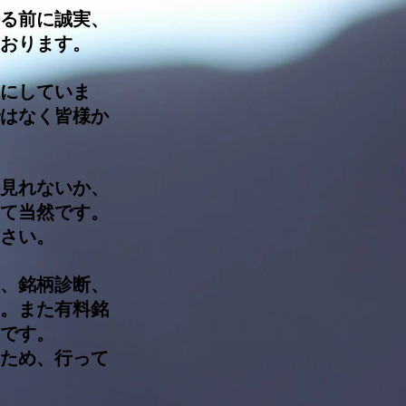
る前に誠実、
おります。
にしていま
はなく皆様か
見れないか、
て当然です。
さい。
、銘柄診断、
。また有料銘
です。
なため、行って