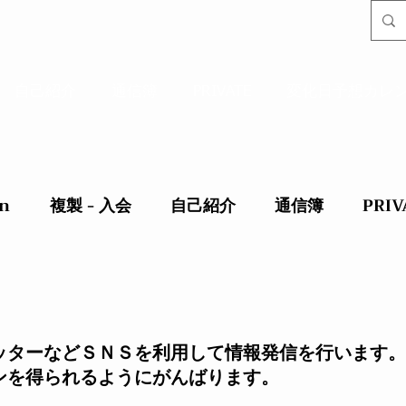
自己紹介
通信簿
PRIVATE
変化日予想カレ
in
複製 - 入会
自己紹介
通信簿
PRIV
ッターなどＳＮＳを利用して情報発信を行います。
ンを得られるようにがんばります。