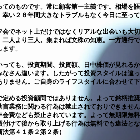
ってのものです。常に顧客第一主義です。相場を語
。幸い２８年間大きなトラブルもなく今日に至って
フ会でネット上だけではなくリアルな出会いも大切
、二人より三人。集まれば文殊の知恵。一方通行で
します。
いっても、投資期間、投資額、日中株価が見れるか
みなさん違います。したがって投資スタイルは違っ
ありません。ご自身のライフスタイルに合わせて下
で定める投資顧問ではありません。よって銘柄推奨
助言業務に関わる行為は禁止されておりできません
年会費なども禁止されています。よって無期限無料
に買付けて後から取り上げる行為は無料でも違法と
商法第４１条２第２条）