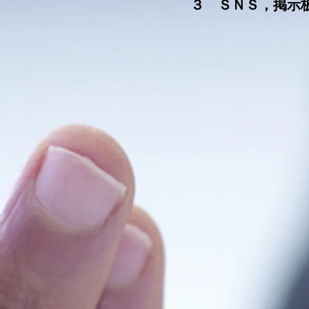
​３ ＳＮＳ，掲