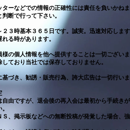
イッターなどでの情報の正確性には責任を負いかね
と判断で行って下さい。
７～２３時基本３６５日です。誠実。迅速対応しま
遅れる時があります。
会員様の個人情報を他へ提供することは一切ござい
除しており当社では保存しておりません。
法に基づき、勧誘・販売行為、誇大広告は一切行い
定
は自由ですが、退会後の再入会は最初から手続きが
い。
ＮＳ、掲示板などへの無断投稿が発覚した場合、強