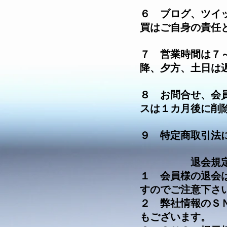
​６ ブログ、ツ
買はご自身の責任
​​７ 営業時間は
降、夕方、土日は
​​８ お問合せ、
スは１カ月後に削
​​９ 特定商取引
退会規
１ 会員様の退会
すのでご注意下さ
２ 弊社情報のＳ
もございます。