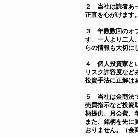
２ 当社は読者あ
正直を心がけます
３ 年数数回のオ
す。一人より二人
らの情報も大切に
４ 個人投資家と
リスク許容度など
投資手法に正解は
５ 当社は金商法
売買指示など投資
柄提供、月会費、
​また、銘柄を先
おりません。（金